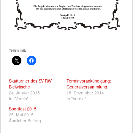
Teilen mit:
Skatturnier des SV RW
Terminvorankündigung:
Bleiwäsche
Generalversammlung
24. Januar 2015
18. Dezember 2014
In "Verein"
In "Verein"
Sportfest 2015
25. Mai 2015
Ähnlicher Beitrag