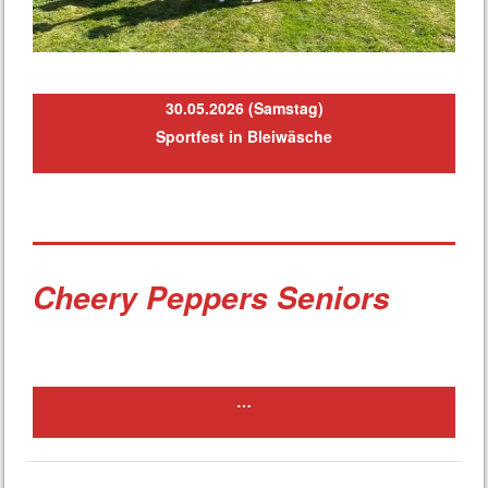
30.05.2026 (Samstag)
Sportfest in Bleiwäsche
Cheery Peppers Seniors
…