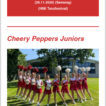
(
28.11.2026
) (Samstag)
(HSK Tanzfestival
)
Cheery Peppers Juniors