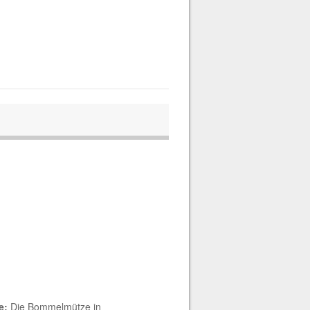
e:
Die Bommelmütze in