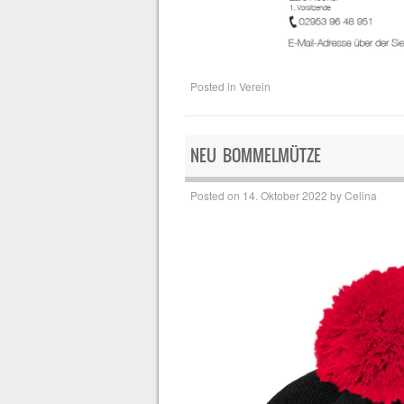
Posted in
Verein
NEU BOMMELMÜTZE
Posted on
14. Oktober 2022
by
Celina