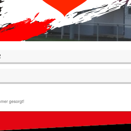
2
mmer gesorgt!